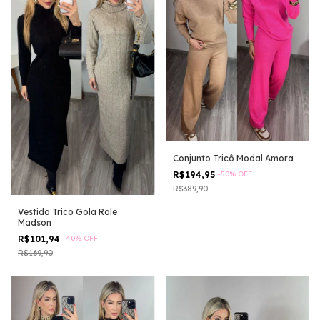
Conjunto Tricô Modal Amora
R$194,95
-
50
%
OFF
R$389,90
Vestido Trico Gola Role
Madson
R$101,94
-
40
%
OFF
R$169,90