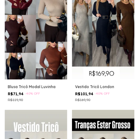
Blusa Tricô Modal Luvinha
Vestido Tricô London
R$71,94
-
40
%
OFF
R$101,94
-
40
%
OFF
R$119,90
R$169,90