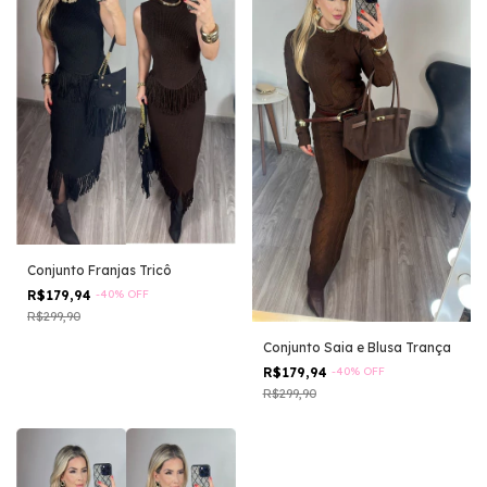
Conjunto Franjas Tricô
R$179,94
-
40
%
OFF
R$299,90
Conjunto Saia e Blusa Trança
R$179,94
-
40
%
OFF
R$299,90