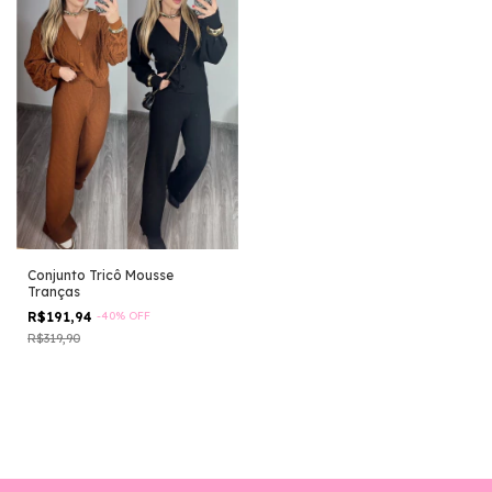
Conjunto Tricô Mousse
Tranças
R$191,94
-
40
%
OFF
R$319,90